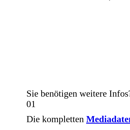
Unsere Anzeigenpreise sind 
ab 35 Euro netto im Jahr k
Branchenverzeichnis in der 
kostet ab 93,75 Euro pro Au
Platzierung) - egal, ob in s
Sie benötigen weitere Info
01
Die kompletten
Mediadat